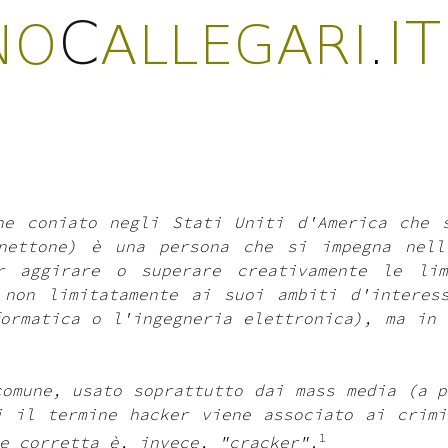
Jump to navigation
ne coniato negli Stati Uniti d'America che 
nettone) è una persona che si impegna nell
r aggirare o superare creativamente le li
 non limitatamente ai suoi ambiti d'interes
formatica o l'ingegneria elettronica), ma in 
comune, usato soprattutto dai mass media (a p
i il termine hacker viene associato ai crimi
1
e corretta è, invece, "cracker".